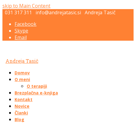
skip to Main Content
031 317 311
info@andrejatasic.si
Andreja Tasič
Facebook
Skype
Email
Andreja Tasič
Domov
O meni
O terapiji
Brezplačna e-knjiga
Kontakt
Novice
Članki
Blog