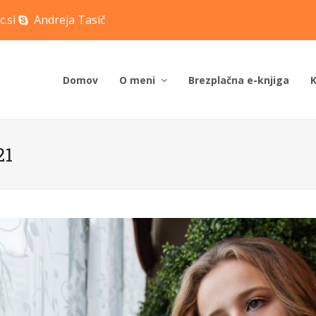
c.si
Andreja Tasič
Domov
O meni
Brezplačna e-knjiga
21