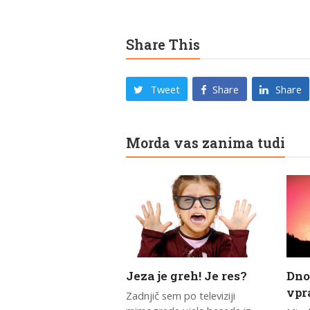
Share This
Tweet
Share
Share
Morda vas zanima tudi
Jeza je greh! Je res?
Dno 
vpr
Zadnjič sem po televiziji