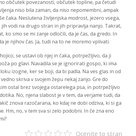
o občutek povezanosti, občutek topline, pa četudi
ivljenja niso bila zaman, da niso nepomembni, ampak
 še čaka. Neslutena življenjska modrost, jezero vsega,
ih vodi na drugo stran in jih pripravlja nanjo. Takrat,
, ko smo se mi zanje odločili, da je čas, da gredo. In
da je njihov čas. Ja, tudi na to ne moremo vplivati.
ico, se ustavi ob njej in čaka, potrpežljivo, da ji
ža po glavi. Navadila se je ignorirati gospo, ki ima
loku izogne, ker se boji, da bi padla. Na ves glas in od
a vedno skriva v svojem žepu nekaj zanjo. Gre do
kim ostal brez svojega ostarelega psa, in potrpežljivo
otika. No, njena slabost je v tem, da verjame tudi, da
 vsakič znova razočarana, ko kdaj ne dobi odziva, ki si ga
e. Hm, no, v tem sva si zelo podobni. In če zna eno
 mi?
Ocenite to stran