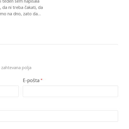
li teden sem napisala
, da ni treba čakati, da
mo na dno, zato da…
 zahtevana polja
E-pošta
*