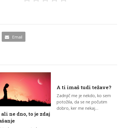
Email
A ti imaš tudi težave?
Zadnjič me je nekdo, ko sem
potožila, da se ne počutim
dobro, ker me nekaj…
ali ne dno, to je zdaj
ašanje