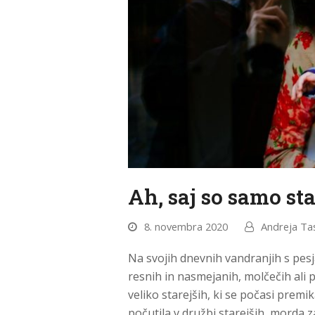
Ah, saj so samo sta
8. novembra 2020
Andreja Tas
Na svojih dnevnih vandranjih s pesj
resnih in nasmejanih, molčečih ali p
veliko starejših, ki se počasi premi
počutila v družbi starejših, morda z