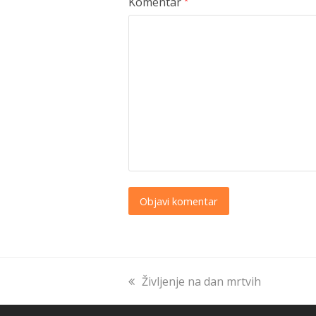
Komentar
*
previous
Življenje na dan mrtvih
post: