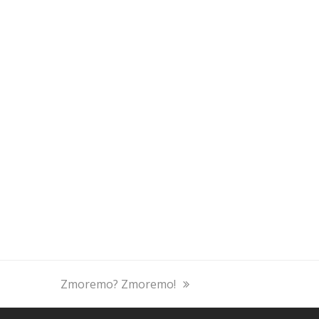
next
Zmoremo? Zmoremo!
post: