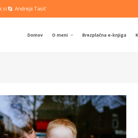
c.si
Andreja Tasič
Domov
O meni
Brezplačna e-knjiga