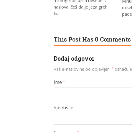
mimogrede ujela besede iz
Minu
naslova, češ da je jeza greh.
misel
In…
pade
This Post Has 0 Comments
Dodaj odgovor
Vaš e-naslov ne bo objavljen.
označuje
*
Ime
*
Spletišče