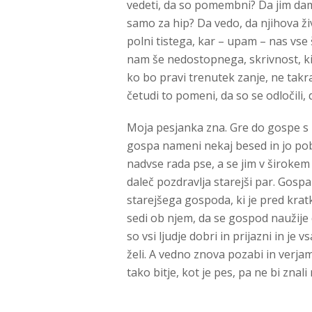
vedeti, da so pomembni? Da jim dam
samo za hip? Da vedo, da njihova ž
polni tistega, kar – upam – nas vse
nam še nedostopnega, skrivnost, ki j
ko bo pravi trenutek zanje, ne takrat
četudi to pomeni, da so se odločili, 
Moja pesjanka zna. Gre do gospe s hoj
gospa nameni nekaj besed in jo pobo
nadvse rada pse, a se jim v širokem 
daleč pozdravlja starejši par. Gosp
starejšega gospoda, ki je pred krat
sedi ob njem, da se gospod naužije d
so vsi ljudje dobri in prijazni in je
želi. A vedno znova pozabi in verjam
tako bitje, kot je pes, pa ne bi znali