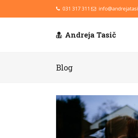
031 317 311
info@andrejatasi
Andreja Tasič
Blog