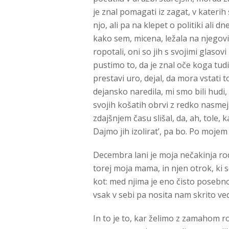
je znal pomagati iz zagat, v katerih 
njo, ali pa na klepet o politiki ali
kako sem, micena, ležala na njegovi t
ropotali, oni so jih s svojimi glasov
pustimo to, da je znal oče koga tudi
prestavi uro, dejal, da mora vstati t
dejansko naredila, mi smo bili hudi,
svojih košatih obrvi z redko nasmeja
zdajšnjem času slišal, da, ah, tole, k
Dajmo jih izolirat’, pa bo. Po mojem 
Decembra lani je moja nečakinja rodil
torej moja mama, in njen otrok, ki s
kot: med njima je eno čisto posebno
vsak v sebi pa nosita nam skrito ve
In to je to, kar želimo z zamahom r