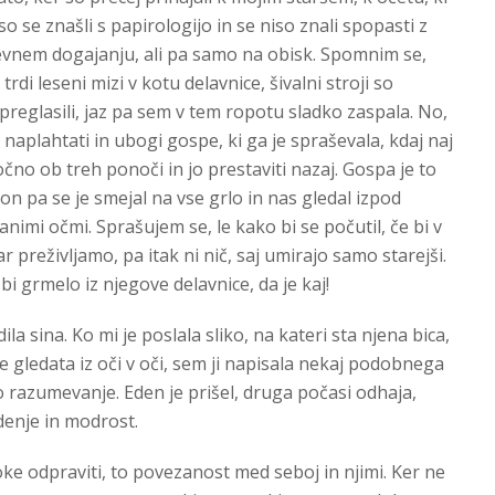
so se znašli s papirologijo in se niso znali spopasti z
 dnevnem dogajanju, ali pa samo na obisk. Spomnim se,
rdi leseni mizi v kotu delavnice, šivalni stroji so
i preglasili, jaz pa sem v tem ropotu sladko zaspala. No,
 naplahtati in ubogi gospe, ki ga je spraševala, kdaj naj
očno ob treh ponoči in jo prestaviti nazaj. Gospa je to
 on pa se je smejal na vse grlo in nas gledal izpod
nimi očmi. Sprašujem se, le kako bi se počutil, če bi v
ar preživljamo, pa itak ni nič, saj umirajo samo starejši.
bi grmelo iz njegove delavnice, da je kaj!
a sina. Ko mi je poslala sliko, na kateri sta njena bica,
e gledata iz oči v oči, sem ji napisala nekaj podobnega
 razumevanje. Eden je prišel, druga počasi odhaja,
denje in modrost.
oke odpraviti, to povezanost med seboj in njimi. Ker ne