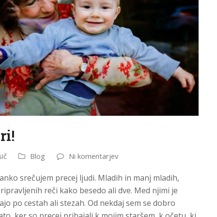
ri!
ič
Blog
Ni komentarjev
anko srečujem precej ljudi. Mladih in manj mladih,
ripravljenih reči kako besedo ali dve. Med njimi je
kajo po cestah ali stezah. Od nekdaj sem se dobro
ato, ker so precej prihajali k mojim staršem, k očetu, ki