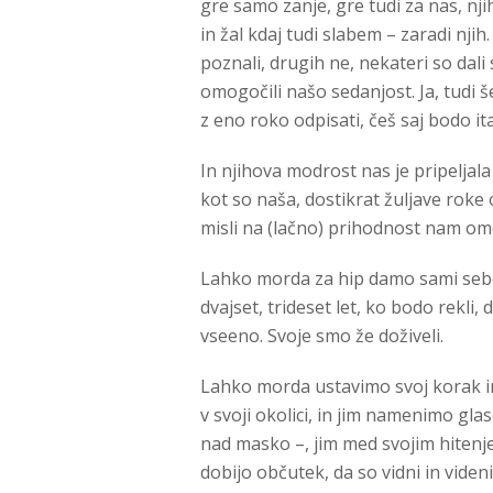
gre samo zanje, gre tudi za nas, nj
in žal kdaj tudi slabem – zaradi nji
poznali, drugih ne, nekateri so dali
omogočili našo sedanjost. Ja, tudi še
z eno roko odpisati, češ saj bodo itak
In njihova modrost nas je pripeljala 
kot so naša, dostikrat žuljave roke
misli na (lačno) prihodnost nam omo
Lahko morda za hip damo sami sebe
dvajset, trideset let, ko bodo rekli, 
vseeno. Svoje smo že doživeli.
Lahko morda ustavimo svoj korak in
v svoji okolici, in jim namenimo gla
nad masko –, jim med svojim hite
dobijo občutek, da so vidni in viden