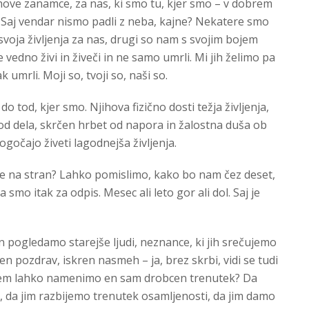
ihove zanamce, za nas, ki smo tu, kjer smo – v dobrem
h. Saj vendar nismo padli z neba, kajne? Nekatere smo
 svoja življenja za nas, drugi so nam s svojim bojem
 vedno živi in živeči in ne samo umrli. Mi jih želimo pa
 umrli. Moji so, tvoji so, naši so.
do tod, kjer smo. Njihova fizično dosti težja življenja,
 od dela, skrčen hrbet od napora in žalostna duša ob
gočajo živeti lagodnejša življenja.
 na stran? Lahko pomislimo, kako bo nam čez deset,
da smo itak za odpis. Mesec ali leto gor ali dol. Saj je
 pogledamo starejše ljudi, neznance, ki jih srečujemo
sen pozdrav, iskren nasmeh – ja, brez skrbi, vidi se tudi
njem lahko namenimo en sam drobcen trenutek? Da
i, da jim razbijemo trenutek osamljenosti, da jim damo