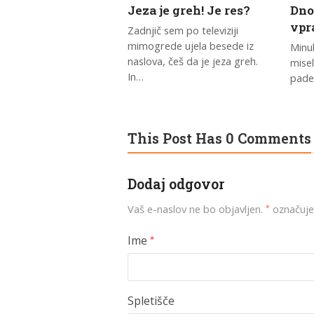
Jeza je greh! Je res?
Dno 
vpr
Zadnjič sem po televiziji
mimogrede ujela besede iz
Minu
naslova, češ da je jeza greh.
misel
In…
pade
This Post Has 0 Comments
Dodaj odgovor
Vaš e-naslov ne bo objavljen.
označuje
*
Ime
*
Spletišče