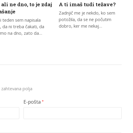
ali ne dno, to je zdaj
A ti imaš tudi težave?
ašanje
Zadnjič me je nekdo, ko sem
potožila, da se ne počutim
li teden sem napisala
dobro, ker me nekaj…
, da ni treba čakati, da
mo na dno, zato da…
 zahtevana polja
E-pošta
*