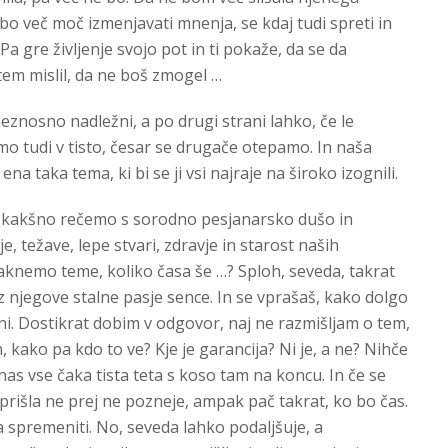
e bo več moč izmenjavati mnenja, se kdaj tudi spreti in
 Pa gre življenje svojo pot in ti pokaže, da se da
 tem mislil, da ne boš zmogel …
neznosno nadležni, a po drugi strani lahko, če le
mo tudi v tisto, česar se drugače otepamo. In naša
 ena taka tema, ki bi se ji vsi najraje na široko izognili.
t kakšno rečemo s sorodno pesjanarsko dušo in
, težave, lepe stvari, zdravje in starost naših
otaknemo teme, koliko časa še …? Sploh, seveda, takrat
 njegove stalne pasje sence. In se vprašaš, kako dolgo
ižini. Dostikrat dobim v odgovor, naj ne razmišljam o tem,
, kako pa kdo to ve? Kje je garancija? Ni je, a ne? Nihče
 nas vse čaka tista teta s koso tam na koncu. In če se
prišla ne prej ne pozneje, ampak pač takrat, ko bo čas.
 spremeniti. No, seveda lahko podaljšuje, a