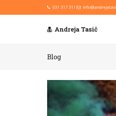
031 317 311
info@andrejatasi
Andreja Tasič
Blog