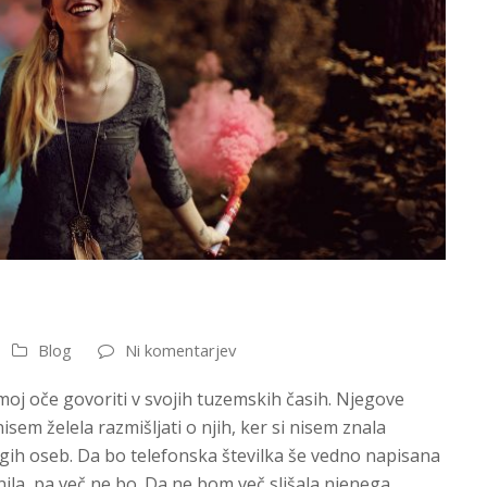
Blog
Ni komentarjev
moj oče govoriti v svojih tuzemskih časih. Njegove
sem želela razmišljati o njih, ker si nisem znala
ragih oseb. Da bo telefonska številka še vedno napisana
gnila, pa več ne bo. Da ne bom več slišala njenega