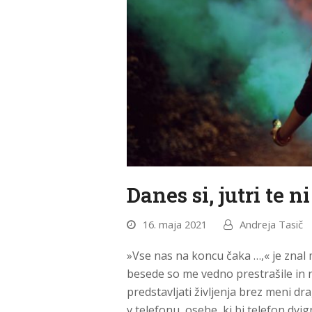
Danes si, jutri te ni
16. maja 2021
Andreja Tasič
»Vse nas na koncu čaka …,« je znal 
besede so me vedno prestrašile in ni
predstavljati življenja brez meni d
v telefonu, osebe, ki bi telefon dvi