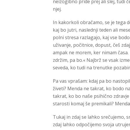
neizogibno pride prej ali slej, tudi
njej.
In kakorkoli obračamo, se je tega d
kaj bo jutri, naslednji teden ali mese
polni stresa razlagajo, kaj vse bodo 
uživanje, počitnice, dopust, češ zdaj
ampak ne morem, ker nimam časa. 
zdržim, pa bo.« Najbrž se vsak izm
seveda, ko tudi na trenutke pozabim, 
Pa vas vprašam: kdaj pa bo nastopil
živeti? Menda ne takrat, ko bodo 
takrat, ko bo naše psihično zdravj
starosti komaj še premikali? Menda n
Tukaj in zdaj se lahko srečujemo, 
zdaj lahko odpočijemo svoja utrujena