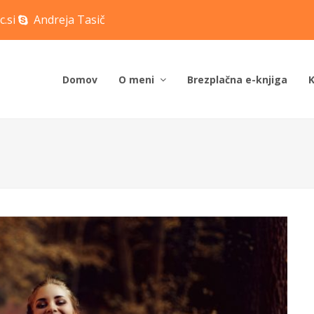
c.si
Andreja Tasič
Domov
O meni
Brezplačna e-knjiga