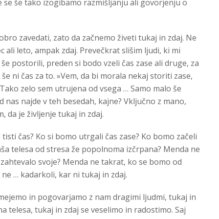
 če se še tako izogibamo razmišljanju ali govorjenju o
obro zavedati, zato da začnemo živeti tukaj in zdaj. Ne
c ali leto, ampak zdaj. Prevečkrat slišim ljudi, ki mi
še postorili, preden si bodo vzeli čas zase ali druge, za
 še ni čas za to. »Vem, da bi morala nekaj storiti zase,
Tako zelo sem utrujena od vsega … Samo malo še
ed nas najde v teh besedah, kajne? Vključno z mano,
da je življenje tukaj in zdaj.
 tisti čas? Ko si bomo utrgali čas zase? Ko bomo začeli
naša telesa od stresa že popolnoma izčrpana? Menda ne
e zahtevalo svoje? Menda ne takrat, ko se bomo od
e … kadarkoli, kar ni tukaj in zdaj.
smejemo in pogovarjamo z nam dragimi ljudmi, tukaj in
 telesa, tukaj in zdaj se veselimo in radostimo. Saj