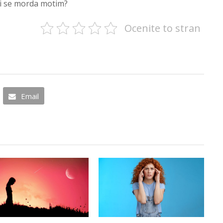
li se morda motim?
Ocenite to stran
Email