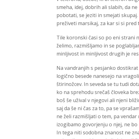
smeha, idej, dobrih ali slabih, da n
pobotati, se jeziti in smejati skupaj.
preživeti marsikaj, za kar si si pred
Tile koronski časi so po eni strani 
želimo, razmišljamo in se poglablja
minljivost in minljivost drugih je res
Na vandranjih s pesjanko dostikra
logično besede nanesejo na vragolije
štirinožcev. In seveda se tu tudi d
ko na sprehodu srečaš človeka brez
boš še užival v njegovi ali njeni bl
saj da še ni čas za to, pa se vprašam
ne želi razmišljati o tem, pa vendar
izogibamo govorjenju o njej, ne bo 
In tega niti sodobna znanost ne zna